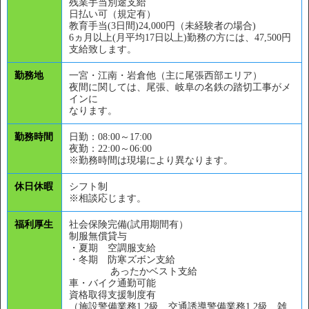
残業手当別途支給
日払い可（規定有）
教育手当(3日間)24,000円（未経験者の場合)
6ヵ月以上(月平均17日以上)勤務の方には、47,500円
支給致します。
勤務地
一宮・江南・岩倉他（主に尾張西部エリア）
夜間に関しては、尾張、岐阜の名鉄の踏切工事がメ
インに
なります。
勤務時間
日勤：08:00～17:00
夜勤：22:00～06:00
※勤務時間は現場により異なります。
休日休暇
シフト制
※相談応じます。
福利厚生
社会保険完備(試用期間有）
制服無償貸与
・夏期 空調服支給
・冬期 防寒ズボン支給
あったかベスト支給
車・バイク通勤可能
資格取得支援制度有
（施設警備業務1,2級 交通誘導警備業務1,2級 雑