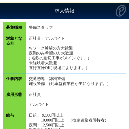
求人情報
募集職種
警備スタッフ
対象とな
正社員・アルバイト
る方
Wワーク希望の方大歓迎
夜勤のみ希望の方大歓迎
( 名鉄の踏切工事がメインです。)
未経験者大歓迎
直行直帰OK( 現場によります。）
仕事内容
交通誘導・雑踏警備
施設警備 (列車監視業務が主になります。）
雇用形態
正社員
アルバイト
給与
日給： 9,500円以上
10,000円以上 （検定資格者所持者）
夜間：12,500円以上