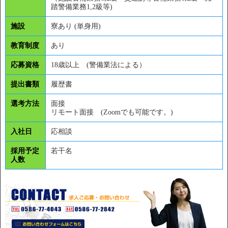
踏警備業務1,2級等)
施設
寮あり (単身用)
教育制度
あり
応募資格
18歳以上 (警備業法による）
提出書類
履歴書
選考方法
面接
リモート面接 (Zoomでも可能です。)
入社日
応相談
採用予定
若干名
人数